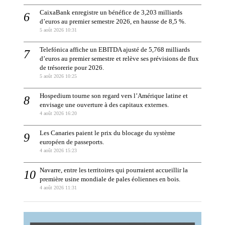
CaixaBank enregistre un bénéfice de 3,203 milliards
d’euros au premier semestre 2026, en hausse de 8,5 %.
5 août 2026 10:31
Telefónica affiche un EBITDA ajusté de 5,768 milliards
d’euros au premier semestre et relève ses prévisions de flux
de trésorerie pour 2026.
5 août 2026 10:25
Hospedium tourne son regard vers l’Amérique latine et
envisage une ouverture à des capitaux externes.
4 août 2026 16:20
Les Canaries paient le prix du blocage du système
européen de passeports.
4 août 2026 15:23
Navarre, entre les territoires qui pourraient accueillir la
première usine mondiale de pales éoliennes en bois.
4 août 2026 11:31