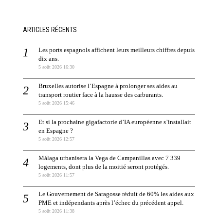
ARTICLES RÉCENTS
Les ports espagnols affichent leurs meilleurs chiffres depuis
dix ans.
5 août 2026 16:30
Bruxelles autorise l’Espagne à prolonger ses aides au
transport routier face à la hausse des carburants.
5 août 2026 15:46
Et si la prochaine gigafactorie d’IA européenne s’installait
en Espagne ?
5 août 2026 12:57
Málaga urbanisera la Vega de Campanillas avec 7 339
logements, dont plus de la moitié seront protégés.
5 août 2026 11:57
Le Gouvernement de Saragosse réduit de 60% les aides aux
PME et indépendants après l’échec du précédent appel.
5 août 2026 11:38