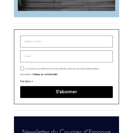
Je consens au traitement de mes données afin de recevoir les informations
demandées.
Politique de confidentialité
lire plus >
S'abonner