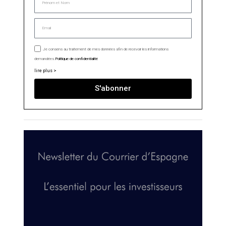
Je consens au traitement de mes données afin de recevoir les informations
demandées.
Politique de confidentialité
lire plus >
S'abonner