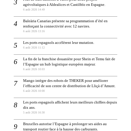
agrivoltaïques à Aldealices et Castilfrío en Espagne.
6 août 2026 14:49
Baleària Canarias présente sa programmation d’été en
renforçant la connectivité avec 12 navires.
6 août 2026 13:16
Les ports espagnols accélèrent leur mutation.
6 août 2026 11:12
La fin de la franchise douanière pour Shein et Temu fait de
l’Espagne un hub logistique européen majeur.
6 août 2026 10:03
Mango intègre des robots de THEKER pour améliorer
l’efficacité de son centre de distribution de Lliçà d’Amunt.
6 août 2026 10:00
Les ports espagnols affichent leurs meilleurs chiffres depuis
dix ans.
5 août 2026 16:30
Bruxelles autorise l’Espagne à prolonger ses aides au
transport routier face à la hausse des carburants.