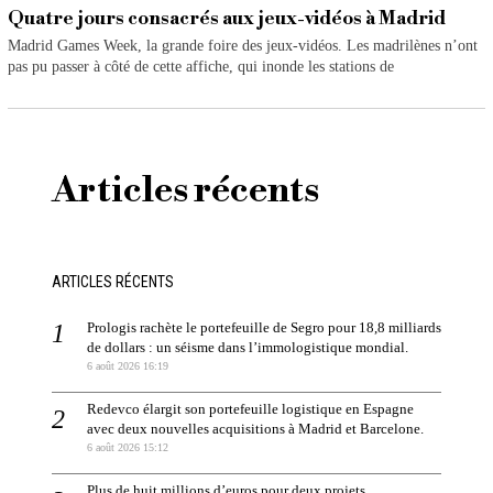
Quatre jours consacrés aux jeux-vidéos à Madrid
Madrid Games Week, la grande foire des jeux-vidéos. Les madrilènes n’ont
pas pu passer à côté de cette affiche, qui inonde les stations de
Articles récents
ARTICLES RÉCENTS
Prologis rachète le portefeuille de Segro pour 18,8 milliards
de dollars : un séisme dans l’immologistique mondial.
6 août 2026 16:19
Redevco élargit son portefeuille logistique en Espagne
avec deux nouvelles acquisitions à Madrid et Barcelone.
6 août 2026 15:12
Plus de huit millions d’euros pour deux projets