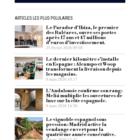
ARTICLES LES PLUS POLULAIRES
Le Parador d’Ibiza, le premier
des Baléares, ouvre ses portes
après 17 ans et 47 millions
d’euros d’investissement.
25 février 2026 09:00
Le dernier kilomètre s’installe
en Espagne : Alcampo et Woop
transforment la livraison depuis
les magasins.
9 mars 2026 10:17
L’Andalousie confirme son rang :
Meliá multiplie les ouvertures de
luxe sur la côte espagnole.
9 mars 2026 14:56
Le vignoble espagnol sous
pression : Madrid active la
vendange en vert pour la
quatrième année consécutive.
9 mars 2026 15:47