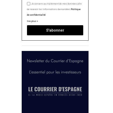
Je consens au traitement de mes données afin
de recevoir les informations demandées.
Politique
de confidentialité
lire plus >
S'abonner