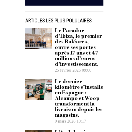
ARTICLES LES PLUS POLULAIRES
Le Parador
d’Ibiza, le premier
des Baléares,
ouvre ses portes
après 17 ans et 47
millions d’euros
d’investissement.
25 février 2026 09:00
Le dernier
kilomètre s’installe
en Espagne :
Alcampo et Woop
transforment la
livraison depuis les
magasins.
9 mars 2026 10:17