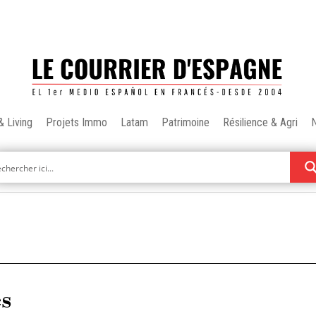
& Living
Projets Immo
Latam
Patrimoine
Résilience & Agri
es