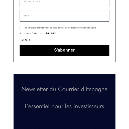
Je consens au traitement de mes données afin de recevoir les informations
demandées.
Politique de confidentialité
lire plus >
S'abonner