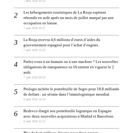
7 août 2026 10:54
Les hébergements touristiques de La Rioja espèrent
rebondir en août après un mois de juillet marqué par une
occupation en baisse.
7 août 2026 10:37
La Rioja recevra 4,6 millions d’euros d’aides du
gouvernement espagnol pour l’achat d’engrais.
7 août 2026 10:32
Parlez-vous à un humain ou à une machine ? Les nouvelles
obligations de transparence en IA entrent en vigueur le 2
août.
7 août 2026 09:59
Prologis rachète le portefeuille de Segro pour 18,8 milliards
de dollars : un séisme dans l’immologistique mondial.
6 août 2026 16:19
Redevco élargit son portefeuille logistique en Espagne
avec deux nouvelles acquisitions à Madrid et Barcelone.
6 août 2026 15:12
Plus de huit millions d’euros pour deux projets