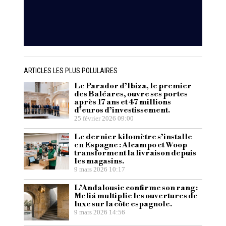
ARTICLES LES PLUS POLULAIRES
Le Parador d’Ibiza, le premier
des Baléares, ouvre ses portes
après 17 ans et 47 millions
d’euros d’investissement.
25 février 2026 09:00
Le dernier kilomètre s’installe
en Espagne : Alcampo et Woop
transforment la livraison depuis
les magasins.
9 mars 2026 10:17
L’Andalousie confirme son rang :
Meliá multiplie les ouvertures de
luxe sur la côte espagnole.
9 mars 2026 14:56