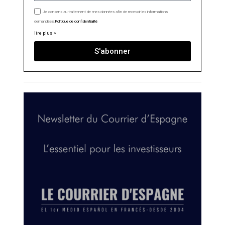
Je consens au traitement de mes données afin de recevoir les informations
demandées.
Politique de confidentialité
lire plus >
S'abonner