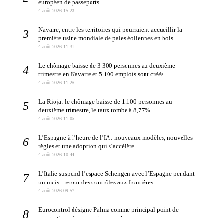
européen de passeports.
4 août 2026 15:23
Navarre, entre les territoires qui pourraient accueillir la
première usine mondiale de pales éoliennes en bois.
4 août 2026 11:31
Le chômage baisse de 3 300 personnes au deuxième
trimestre en Navarre et 5 100 emplois sont créés.
4 août 2026 11:26
La Rioja: le chômage baisse de 1.100 personnes au
deuxième trimestre, le taux tombe à 8,77%.
4 août 2026 11:05
L’Espagne à l’heure de l’IA : nouveaux modèles, nouvelles
règles et une adoption qui s’accélère.
4 août 2026 10:44
L’Italie suspend l’espace Schengen avec l’Espagne pendant
un mois : retour des contrôles aux frontières
4 août 2026 09:57
Eurocontrol désigne Palma comme principal point de