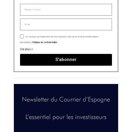
Je consens au traitement de mes données afin de recevoir les informations
demandées.
Politique de confidentialité
lire plus >
S'abonner