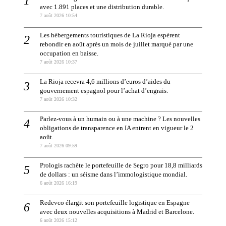
avec 1.891 places et une distribution durable.
7 août 2026 10:54
Les hébergements touristiques de La Rioja espèrent
rebondir en août après un mois de juillet marqué par une
occupation en baisse.
7 août 2026 10:37
La Rioja recevra 4,6 millions d’euros d’aides du
gouvernement espagnol pour l’achat d’engrais.
7 août 2026 10:32
Parlez-vous à un humain ou à une machine ? Les nouvelles
obligations de transparence en IA entrent en vigueur le 2
août.
7 août 2026 09:59
Prologis rachète le portefeuille de Segro pour 18,8 milliards
de dollars : un séisme dans l’immologistique mondial.
6 août 2026 16:19
Redevco élargit son portefeuille logistique en Espagne
avec deux nouvelles acquisitions à Madrid et Barcelone.
6 août 2026 15:12