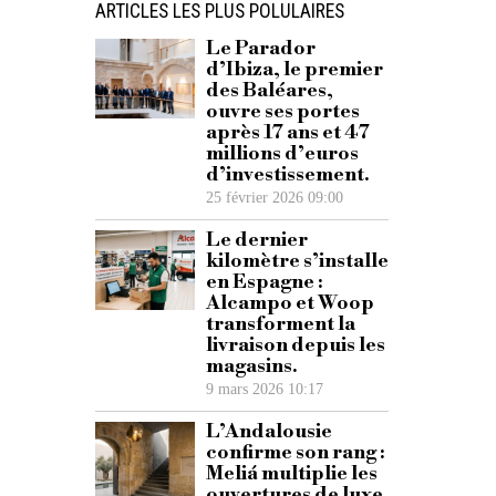
ARTICLES LES PLUS POLULAIRES
Le Parador
d’Ibiza, le premier
des Baléares,
ouvre ses portes
après 17 ans et 47
millions d’euros
d’investissement.
25 février 2026 09:00
Le dernier
kilomètre s’installe
en Espagne :
Alcampo et Woop
transforment la
livraison depuis les
magasins.
9 mars 2026 10:17
L’Andalousie
confirme son rang :
Meliá multiplie les
ouvertures de luxe