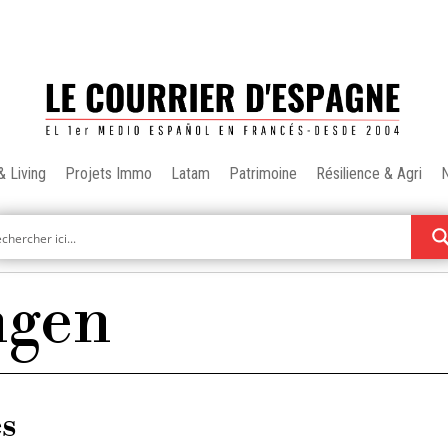
& Living
Projets Immo
Latam
Patrimoine
Résilience & Agri
ngen
es