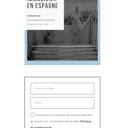
Je consens au traitement de mes données afin
de recevoir les informations demandées.
Politique
de confidentialité