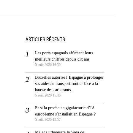
ARTICLES RÉCENTS
Les ports espagnols affichent leurs
meilleurs chiffres depuis dix ans.
5 août 2026 16:30
Bruxelles autorise l’Espagne à prolonger
ses aides au transport routier face à la
hausse des carburants.
5 août 2026 15:46
Et si la prochaine gigafactorie d’IA
européenne s’installait en Espagne ?
5 août 2026 12:57
Málaga urbanisera la Vega de