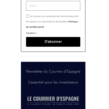
Je consens au traitement de mes données afin
de recevoir les informations demandées.
Politique
de confidentialité
lire plus >
S'abonner