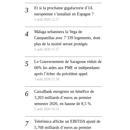
Et si la prochaine gigafactorie d’IA
européenne s’installait en Espagne ?
5 août 2026 12:57
Málaga urbanisera la Vega de
Campanillas avec 7 339 logements, dont
plus de la moitié seront protégés.
5 août 2026 11:57
Le Gouvernement de Saragosse réduit de
60% les aides aux PME et indépendants
après l’échec du précédent appel.
5 août 2026 11:38
CaixaBank enregistre un bénéfice de
3,203 milliards d’euros au premier
semestre 2026, en hausse de 8,5 %.
5 août 2026 10:31
Telefónica affiche un EBITDA ajusté de
5,768 milliards d’euros au premier