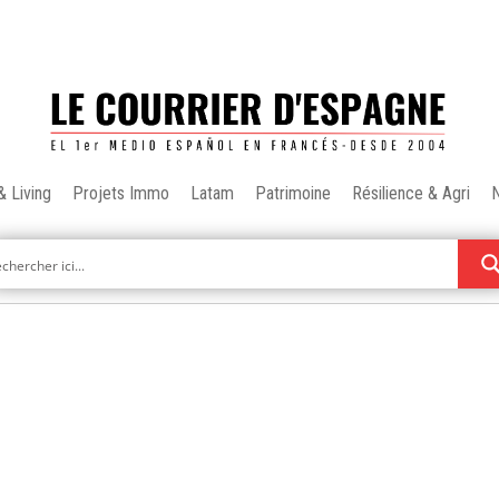
& Living
Projets Immo
Latam
Patrimoine
Résilience & Agri