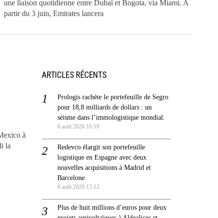
une liaison quotidienne entre Dubaï et Bogota, via Miami. A
partir du 3 juin, Emirates lancera
ARTICLES RÉCENTS
Prologis rachète le portefeuille de Segro
pour 18,8 milliards de dollars : un
séisme dans l’immologistique mondial.
6 août 2026 16:19
 Mexico à
i la
Redevco élargit son portefeuille
logistique en Espagne avec deux
nouvelles acquisitions à Madrid et
Barcelone.
6 août 2026 15:12
Plus de huit millions d’euros pour deux
projets agrivoltaïques à Aldealices et