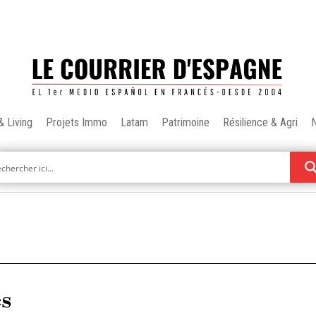
& Living
Projets Immo
Latam
Patrimoine
Résilience & Agri
es