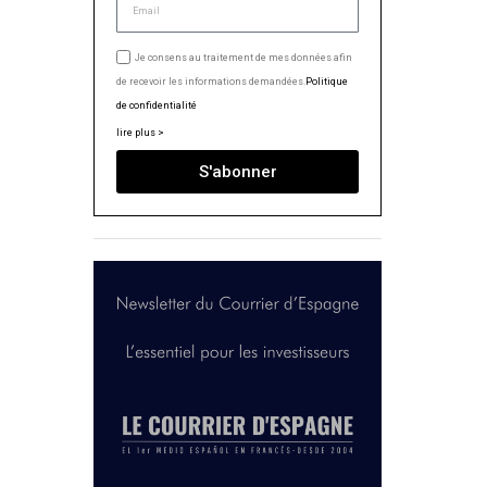
Je consens au traitement de mes données afin
de recevoir les informations demandées.
Politique
de confidentialité
lire plus >
S'abonner