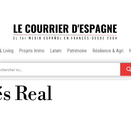
& Living
Projets Immo
Latam
Patrimoine
Résilience & Agri
és Real