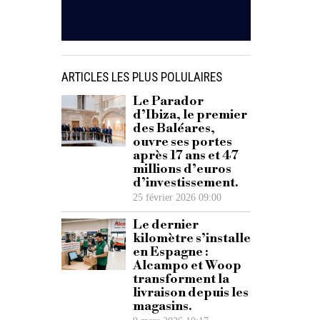
ARTICLES LES PLUS POLULAIRES
Le Parador
d’Ibiza, le premier
des Baléares,
ouvre ses portes
après 17 ans et 47
millions d’euros
d’investissement.
25 février 2026 09:00
Le dernier
kilomètre s’installe
en Espagne :
Alcampo et Woop
transforment la
livraison depuis les
magasins.