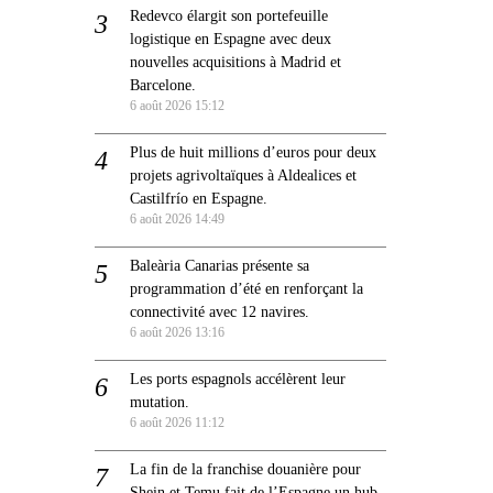
Redevco élargit son portefeuille
logistique en Espagne avec deux
nouvelles acquisitions à Madrid et
Barcelone.
6 août 2026 15:12
Plus de huit millions d’euros pour deux
projets agrivoltaïques à Aldealices et
Castilfrío en Espagne.
6 août 2026 14:49
Baleària Canarias présente sa
programmation d’été en renforçant la
connectivité avec 12 navires.
6 août 2026 13:16
Les ports espagnols accélèrent leur
mutation.
6 août 2026 11:12
La fin de la franchise douanière pour
Shein et Temu fait de l’Espagne un hub