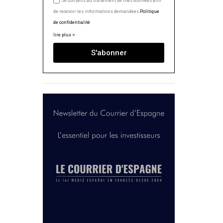
Je consens au traitement de mes données afin
de recevoir les informations demandées.
Politique
de confidentialité
lire plus >
S'abonner