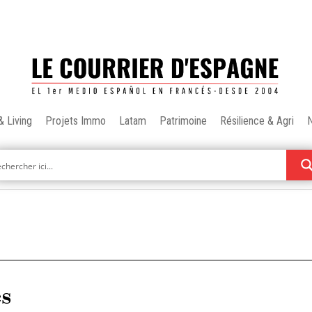
& Living
Projets Immo
Latam
Patrimoine
Résilience & Agri
es