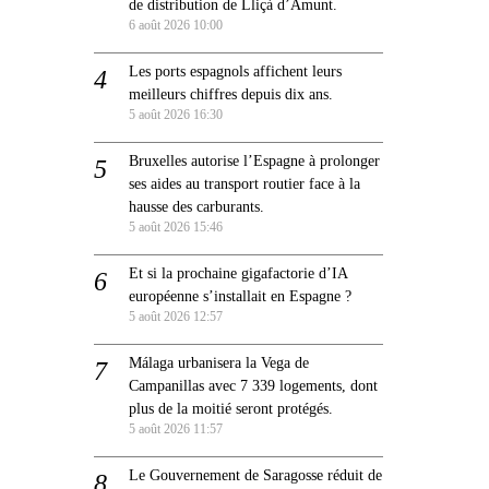
de distribution de Lliçà d’Amunt.
6 août 2026 10:00
Les ports espagnols affichent leurs
meilleurs chiffres depuis dix ans.
5 août 2026 16:30
Bruxelles autorise l’Espagne à prolonger
ses aides au transport routier face à la
hausse des carburants.
5 août 2026 15:46
Et si la prochaine gigafactorie d’IA
européenne s’installait en Espagne ?
5 août 2026 12:57
Málaga urbanisera la Vega de
Campanillas avec 7 339 logements, dont
plus de la moitié seront protégés.
5 août 2026 11:57
Le Gouvernement de Saragosse réduit de