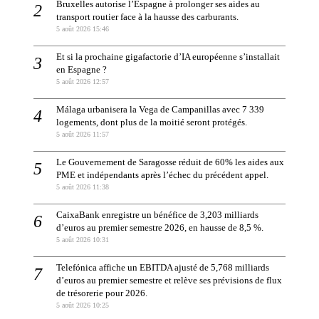
Bruxelles autorise l’Espagne à prolonger ses aides au
transport routier face à la hausse des carburants.
5 août 2026 15:46
Et si la prochaine gigafactorie d’IA européenne s’installait
en Espagne ?
5 août 2026 12:57
Málaga urbanisera la Vega de Campanillas avec 7 339
logements, dont plus de la moitié seront protégés.
5 août 2026 11:57
Le Gouvernement de Saragosse réduit de 60% les aides aux
PME et indépendants après l’échec du précédent appel.
5 août 2026 11:38
CaixaBank enregistre un bénéfice de 3,203 milliards
d’euros au premier semestre 2026, en hausse de 8,5 %.
5 août 2026 10:31
Telefónica affiche un EBITDA ajusté de 5,768 milliards
d’euros au premier semestre et relève ses prévisions de flux
de trésorerie pour 2026.
5 août 2026 10:25