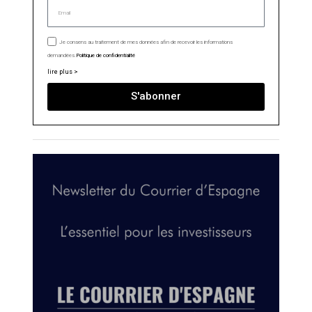
Je consens au traitement de mes données afin de recevoir les informations
demandées.
Politique de confidentialité
lire plus >
S'abonner