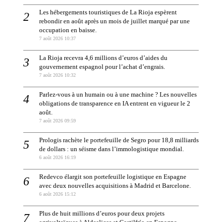
Les hébergements touristiques de La Rioja espèrent
rebondir en août après un mois de juillet marqué par une
occupation en baisse.
7 août 2026 10:37
La Rioja recevra 4,6 millions d’euros d’aides du
gouvernement espagnol pour l’achat d’engrais.
7 août 2026 10:32
Parlez-vous à un humain ou à une machine ? Les nouvelles
obligations de transparence en IA entrent en vigueur le 2
août.
7 août 2026 09:59
Prologis rachète le portefeuille de Segro pour 18,8 milliards
de dollars : un séisme dans l’immologistique mondial.
6 août 2026 16:19
Redevco élargit son portefeuille logistique en Espagne
avec deux nouvelles acquisitions à Madrid et Barcelone.
6 août 2026 15:12
Plus de huit millions d’euros pour deux projets