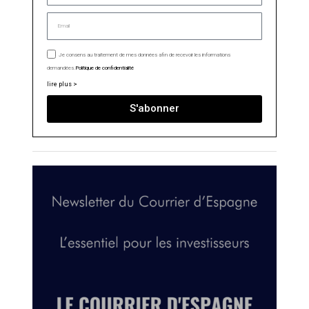
Je consens au traitement de mes données afin de recevoir les informations
demandées.
Politique de confidentialité
lire plus >
S'abonner