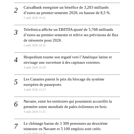
CaixaBank enregistre un bénéfice de 3,203 milliards
d’euros au premier semestre 2026, en hausse de 8,5 %.
5 août 2026 10:31
Telefónica affiche un EBITDA ajusté de 5,768 milliards
d’euros au premier semestre et relève ses prévisions de flux
de trésorerie pour 2026.
5 août 2026 10:25
Hospedium tourne son regard vers l’Amérique latine et
envisage une ouverture à des capitaux externes.
4 août 2026 16:20
Les Canaries paient le prix du blocage du système
européen de passeports.
4 août 2026 15:23
Navarre, entre les territoires qui pourraient accueillir la
première usine mondiale de pales éoliennes en bois.
4 août 2026 11:31
Le chômage baisse de 3 300 personnes au deuxième
trimestre en Navarre et 5 100 emplois sont créés.
4 août 2026 11:26