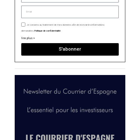
Je consens au traitement de mes données afin de recevoir les informations
demandées.
Politique de confidentialité
lire plus >
S'abonner