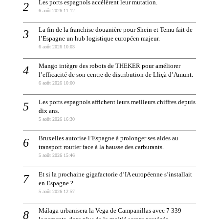
Les ports espagnols accélèrent leur mutation.
6 août 2026 11:12
La fin de la franchise douanière pour Shein et Temu fait de
l’Espagne un hub logistique européen majeur.
6 août 2026 10:03
Mango intègre des robots de THEKER pour améliorer
l’efficacité de son centre de distribution de Lliçà d’Amunt.
6 août 2026 10:00
Les ports espagnols affichent leurs meilleurs chiffres depuis
dix ans.
5 août 2026 16:30
Bruxelles autorise l’Espagne à prolonger ses aides au
transport routier face à la hausse des carburants.
5 août 2026 15:46
Et si la prochaine gigafactorie d’IA européenne s’installait
en Espagne ?
5 août 2026 12:57
Málaga urbanisera la Vega de Campanillas avec 7 339