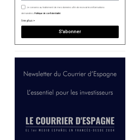
Je consens au traitement de mes données afin de recevoir les informations
demandées.
Politique de confidentialité
lire plus >
S'abonner