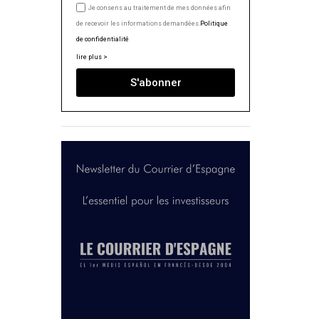
Je consens au traitement de mes données afin
de recevoir les informations demandées.
Politique
de confidentialité
lire plus >
S'abonner