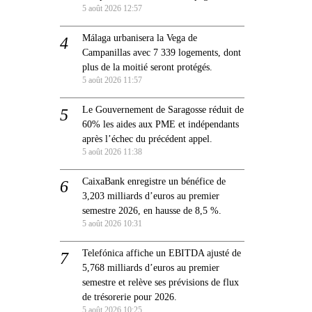
5 août 2026 12:57
Málaga urbanisera la Vega de
Campanillas avec 7 339 logements, dont
plus de la moitié seront protégés.
5 août 2026 11:57
Le Gouvernement de Saragosse réduit de
60% les aides aux PME et indépendants
après l’échec du précédent appel.
5 août 2026 11:38
CaixaBank enregistre un bénéfice de
3,203 milliards d’euros au premier
semestre 2026, en hausse de 8,5 %.
5 août 2026 10:31
Telefónica affiche un EBITDA ajusté de
5,768 milliards d’euros au premier
semestre et relève ses prévisions de flux
de trésorerie pour 2026.
5 août 2026 10:25