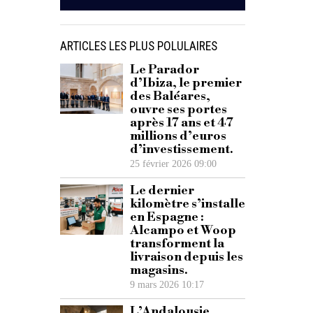
ARTICLES LES PLUS POLULAIRES
Le Parador
d’Ibiza, le premier
des Baléares,
ouvre ses portes
après 17 ans et 47
millions d’euros
d’investissement.
25 février 2026 09:00
Le dernier
kilomètre s’installe
en Espagne :
Alcampo et Woop
transforment la
livraison depuis les
magasins.
9 mars 2026 10:17
L’Andalousie