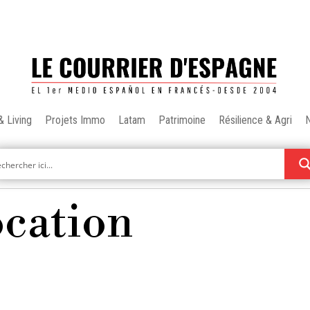
& Living
Projets Immo
Latam
Patrimoine
Résilience & Agri
ocation