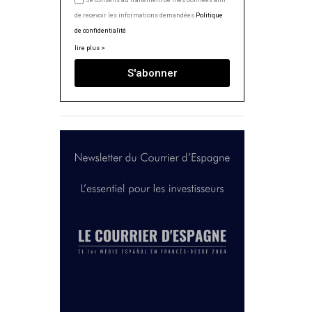
Je consens au traitement de mes données afin
de recevoir les informations demandées.
Politique
de confidentialité
lire plus >
S'abonner