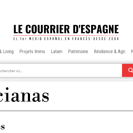
& Living
Projets Immo
Latam
Patrimoine
Résilience & Agri
cianas
es