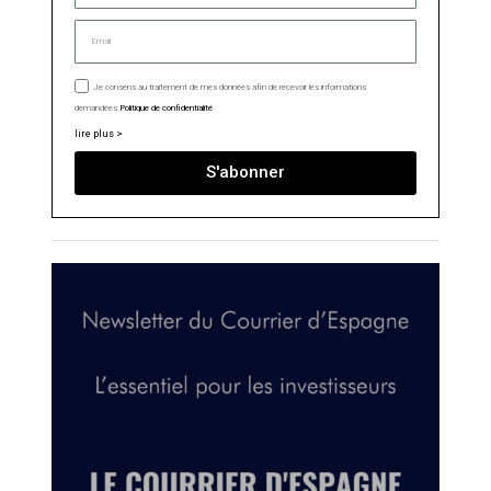
Je consens au traitement de mes données afin de recevoir les informations
demandées.
Politique de confidentialité
lire plus >
S'abonner