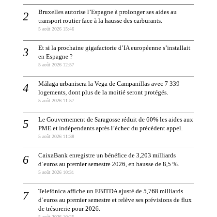
Bruxelles autorise l’Espagne à prolonger ses aides au
transport routier face à la hausse des carburants.
5 août 2026 15:46
Et si la prochaine gigafactorie d’IA européenne s’installait
en Espagne ?
5 août 2026 12:57
Málaga urbanisera la Vega de Campanillas avec 7 339
logements, dont plus de la moitié seront protégés.
5 août 2026 11:57
Le Gouvernement de Saragosse réduit de 60% les aides aux
PME et indépendants après l’échec du précédent appel.
5 août 2026 11:38
CaixaBank enregistre un bénéfice de 3,203 milliards
d’euros au premier semestre 2026, en hausse de 8,5 %.
5 août 2026 10:31
Telefónica affiche un EBITDA ajusté de 5,768 milliards
d’euros au premier semestre et relève ses prévisions de flux
de trésorerie pour 2026.
5 août 2026 10:25