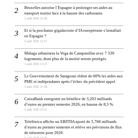
Bruxelles autorise l’Espagne à prolonger ses aides au
transport routier face à la hausse des carburants.
5 août 2026 15:46
Et si la prochaine gigafactorie d’IA européenne s’installait
en Espagne ?
5 août 2026 12:57
Málaga urbanisera la Vega de Campanillas avec 7 339
logements, dont plus de la moitié seront protégés.
5 août 2026 11:57
Le Gouvernement de Saragosse réduit de 60% les aides aux
PME et indépendants après l’échec du précédent appel.
5 août 2026 11:38
CaixaBank enregistre un bénéfice de 3,203 milliards
d’euros au premier semestre 2026, en hausse de 8,5 %.
5 août 2026 10:31
Telefónica affiche un EBITDA ajusté de 5,768 milliards
d’euros au premier semestre et relève ses prévisions de flux
de trésorerie pour 2026.
5 août 2026 10:25