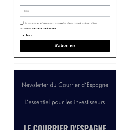
Je consens au traitement de mes données afin de recevoir les informations
demandées.
Politique de confidentialité
lire plus >
S'abonner