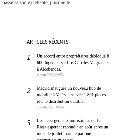
basse saison excellente, puisque le
ARTICLES RÉCENTS
Un accord entre propriétaires débloque 8
600 logements à Los Carriles-Valgrande
à Alcobendas.
8 août 2026 09:53
Madrid inaugure un nouveau hub de
mobilité à Velázquez avec 1.891 places
et une distribution durable.
7 août 2026 10:54
Les hébergements touristiques de La
Rioja espèrent rebondir en août après un
mois de juillet marqué par une
occupation en baisse.