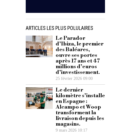
ARTICLES LES PLUS POLULAIRES
Le Parador
d’Ibiza, le premier
des Baléares,
ouvre ses portes
après 17 ans et 47
millions d’euros
d’investissement.
25 février 2026 09:00
Le dernier
kilomètre s’installe
en Espagne :
Alcampo et Woop
transforment la
livraison depuis les
magasins.
9 mars 2026 10:17