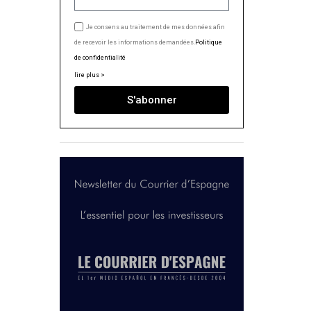
Je consens au traitement de mes données afin
de recevoir les informations demandées.
Politique
de confidentialité
lire plus >
S'abonner