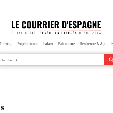
& Living
Projets Immo
Latam
Patrimoine
Résilience & Agri
es