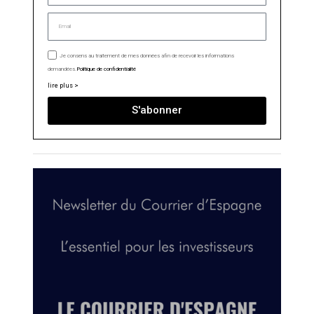
Je consens au traitement de mes données afin de recevoir les informations
demandées.
Politique de confidentialité
lire plus >
S'abonner