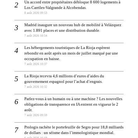
Un accord entre propriétaires débloque 8 600 logements à
Los Carriles-Valgrande à Alcobendas.
8 août 2026 09:53
Madrid inaugure un nouveau hub de mobilité à Velázquez
avec 1.891 places et une distribution durable.
7 août 2026 10:54
Les hébergements touristiques de La Rioja espèrent
rebondir en août après un mois de juillet marqué par une
occupation en baisse.
7 août 2026 10:37
La Rioja recevra 4,6 millions d’euros d’aides du
gouvernement espagnol pour l’achat d’engrais.
7 août 2026 10:32
Parlez-vous à un humain ou à une machine ? Les nouvelles
obligations de transparence en IA entrent en vigueur le 2
août.
7 août 2026 09:59
Prologis rachète le portefeuille de Segro pour 18,8 milliards
de dollars : un séisme dans l’immologistique mondial.
6 août 2026 16:19