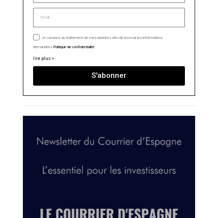
Je consens au traitement de mes données afin de recevoir les informations
demandées.
Politique de confidentialité
lire plus >
S'abonner