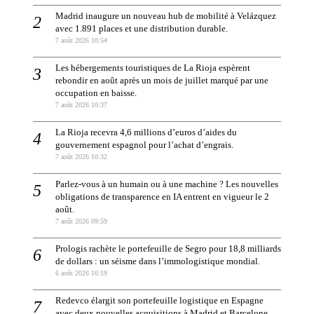
Madrid inaugure un nouveau hub de mobilité à Velázquez
avec 1.891 places et une distribution durable.
7 août 2026 10:54
Les hébergements touristiques de La Rioja espèrent
rebondir en août après un mois de juillet marqué par une
occupation en baisse.
7 août 2026 10:37
La Rioja recevra 4,6 millions d’euros d’aides du
gouvernement espagnol pour l’achat d’engrais.
7 août 2026 10:32
Parlez-vous à un humain ou à une machine ? Les nouvelles
obligations de transparence en IA entrent en vigueur le 2
août.
7 août 2026 09:59
Prologis rachète le portefeuille de Segro pour 18,8 milliards
de dollars : un séisme dans l’immologistique mondial.
6 août 2026 16:19
Redevco élargit son portefeuille logistique en Espagne
avec deux nouvelles acquisitions à Madrid et Barcelone.