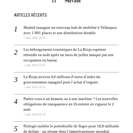
11
Suivant
ARTICLES RÉCENTS
Madrid inaugure un nouveau hub de mobilité à Velázquez
avec 1.891 places et une distribution durable.
7 août 2026 10:54
Les hébergements touristiques de La Rioja espèrent
rebondir en août après un mois de juillet marqué par une
occupation en baisse.
7 août 2026 10:37
La Rioja recevra 4,6 millions d’euros d’aides du
gouvernement espagnol pour l’achat d’engrais.
7 août 2026 10:32
Parlez-vous à un humain ou à une machine ? Les nouvelles
obligations de transparence en IA entrent en vigueur le 2
août.
7 août 2026 09:59
Prologis rachète le portefeuille de Segro pour 18,8 milliards
de dollars : un séisme dans l’immologistique mondial.