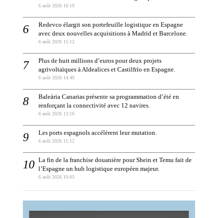
6 août 2026 16:19
Redevco élargit son portefeuille logistique en Espagne
avec deux nouvelles acquisitions à Madrid et Barcelone.
6 août 2026 15:12
Plus de huit millions d’euros pour deux projets
agrivoltaïques à Aldealices et Castilfrío en Espagne.
6 août 2026 14:49
Baleària Canarias présente sa programmation d’été en
renforçant la connectivité avec 12 navires.
6 août 2026 13:16
Les ports espagnols accélèrent leur mutation.
6 août 2026 11:12
La fin de la franchise douanière pour Shein et Temu fait de
l’Espagne un hub logistique européen majeur.
6 août 2026 10:03