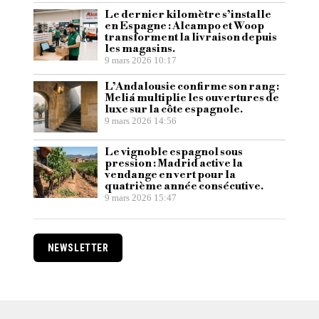
Le dernier kilomètre s’installe
en Espagne : Alcampo et Woop
transforment la livraison depuis
les magasins.
9 mars 2026 10:17
L’Andalousie confirme son rang :
Meliá multiplie les ouvertures de
luxe sur la côte espagnole.
9 mars 2026 14:56
Le vignoble espagnol sous
pression : Madrid active la
vendange en vert pour la
quatrième année consécutive.
9 mars 2026 15:47
NEWSLETTER