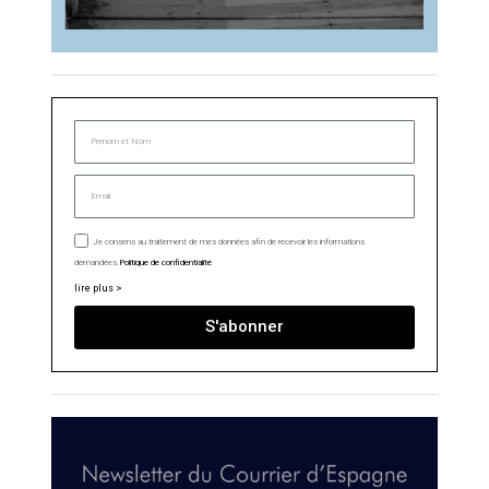
Je consens au traitement de mes données afin de recevoir les informations
demandées.
Politique de confidentialité
lire plus >
S'abonner