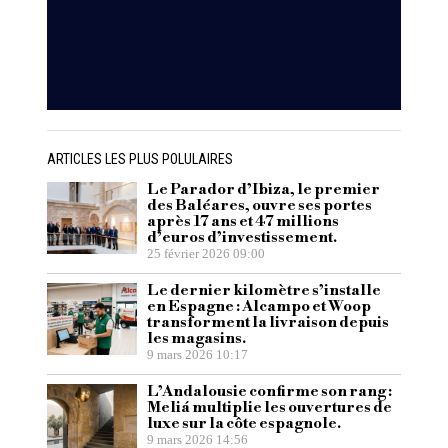
ARTICLES LES PLUS POLULAIRES
Le Parador d’Ibiza, le premier
des Baléares, ouvre ses portes
après 17 ans et 47 millions
d’euros d’investissement.
25 février 2026 09:00
Le dernier kilomètre s’installe
en Espagne : Alcampo et Woop
transforment la livraison depuis
les magasins.
9 mars 2026 10:17
L’Andalousie confirme son rang :
Meliá multiplie les ouvertures de
luxe sur la côte espagnole.
9 mars 2026 14:56