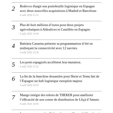
Redevco élargit son portefeuille logistique en Espagne
avec deux nouvelles acquisitions à Madrid et Barcelone.
6 août 2026 15:12
Plus de huit millions d’euros pour deux projets
agrivoltaïques à Aldealices et Castilfrío en Espagne.
6 août 2026 14:49
Baleària Canarias présente sa programmation d’été en
renforçant la connectivité avec 12 navires.
6 août 2026 13:16
Les ports espagnols accélèrent leur mutation.
6 août 2026 11:12
La fin de la franchise douanière pour Shein et Temu fait de
l’Espagne un hub logistique européen majeur.
6 août 2026 10:03
Mango intègre des robots de THEKER pour améliorer
l’efficacité de son centre de distribution de Lliçà d’Amunt.
6 août 2026 10:00