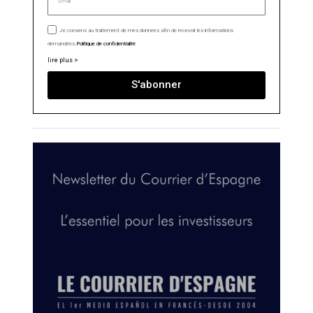
Je consens au traitement de mes données afin de recevoir les informations
demandées.
Politique de confidentialité
lire plus >
S'abonner