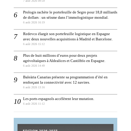
7 août 2026 09:59
Prologis rachète le portefeuille de Segro pour 18,8 milliards
de dollars : un séisme dans l’immologistique mondial.
6 août 2026 16:19
Redevco élargit son portefeuille logistique en Espagne
avec deux nouvelles acquisitions à Madrid et Barcelone.
6 août 2026 15:12
Plus de huit millions d’euros pour deux projets
agrivoltaïques à Aldealices et Castilfrío en Espagne.
6 août 2026 14:49
Baleària Canarias présente sa programmation d’été en
renforçant la connectivité avec 12 navires.
6 août 2026 13:16
Les ports espagnols accélèrent leur mutation.
6 août 2026 11:12