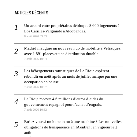
ARTICLES RÉCENTS
Un accord entre propriétaires débloque 8 600 logements à
Los Carriles-Valgrande à Alcobendas.
8 août 2026 09:53
Madrid inaugure un nouveau hub de mobilité à Velázquez
avec 1.891 places et une distribution durable.
7 août 2026 10:54
Les hébergements touristiques de La Rioja espèrent
rebondir en août après un mois de juillet marqué par une
occupation en baisse.
7 août 2026 10:37
La Rioja recevra 4,6 millions d’euros d’aides du
gouvernement espagnol pour l’achat d’engrais.
7 août 2026 10:32
Parlez-vous à un humain ou à une machine ? Les nouvelles
obligations de transparence en IA entrent en vigueur le 2
août.