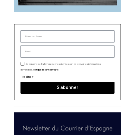
Je consens au traitement de mes données afin de recevoir les informations
demandées.
Politique de confidentialité
lire plus >
S'abonner