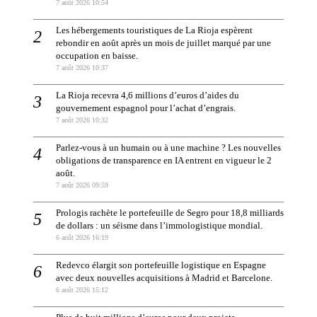
7 août 2026 10:54
Les hébergements touristiques de La Rioja espèrent
rebondir en août après un mois de juillet marqué par une
occupation en baisse.
7 août 2026 10:37
La Rioja recevra 4,6 millions d’euros d’aides du
gouvernement espagnol pour l’achat d’engrais.
7 août 2026 10:32
Parlez-vous à un humain ou à une machine ? Les nouvelles
obligations de transparence en IA entrent en vigueur le 2
août.
7 août 2026 09:59
Prologis rachète le portefeuille de Segro pour 18,8 milliards
de dollars : un séisme dans l’immologistique mondial.
6 août 2026 16:19
Redevco élargit son portefeuille logistique en Espagne
avec deux nouvelles acquisitions à Madrid et Barcelone.
6 août 2026 15:12