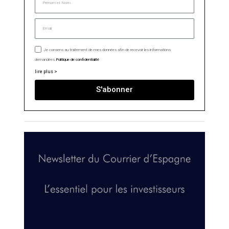
Je consens au traitement de mes données afin de recevoir les informations
demandées.
Politique de confidentialité
lire plus >
S'abonner