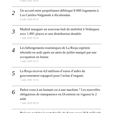
9 août 2026 10:03
Un accord entre propriétaires débloque 8 600 logements à
Los Carriles-Valgrande à Alcobendas.
8 août 2026 09:53
Madrid inaugure un nouveau hub de mobilité à Velázquez
avec 1.891 places et une distribution durable.
7 août 2026 10:54
Les hébergements touristiques de La Rioja espèrent
rebondir en août après un mois de juillet marqué par une
occupation en baisse.
7 août 2026 10:37
La Rioja recevra 4,6 millions d’euros d’aides du
gouvernement espagnol pour l’achat d’engrais.
7 août 2026 10:32
Parlez-vous à un humain ou à une machine ? Les nouvelles
obligations de transparence en IA entrent en vigueur le 2
août.
7 août 2026 09:59
Prologis rachète le portefeuille de Segro pour 18,8 milliards