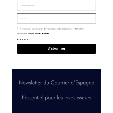
Je consens au traitement de mes données afin de recevoir les informations
demandées.
Politique de confidentialité
lire plus >
S'abonner