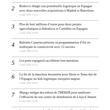
Redevco élargit son portefeuille logistique en Espagne
avec deux nouvelles acquisitions à Madrid et Barcelone.
6 août 2026 15:12
Plus de huit millions d’euros pour deux projets
agrivoltaïques à Aldealices et Castilfrío en Espagne.
6 août 2026 14:49
Baleària Canarias présente sa programmation d’été en
renforçant la connectivité avec 12 navires.
6 août 2026 13:16
Les ports espagnols accélèrent leur mutation.
6 août 2026 11:12
La fin de la franchise douanière pour Shein et Temu fait de
l’Espagne un hub logistique européen majeur.
6 août 2026 10:03
Mango intègre des robots de THEKER pour améliorer
l’efficacité de son centre de distribution de Lliçà d’Amunt.
6 août 2026 10:00