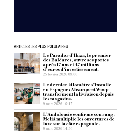
ARTICLES LES PLUS POLULAIRES
Le Parador d’Ibiza, le premier
des Baléares, ouvre ses portes
après 17 ans et 47 millions
d’euros d’investissement.
25 février 2026 09:00
Le dernier kilomètre s’installe
en Espagne : Alcampo et Woop
transforment la livraison depuis
les magasins.
9 mars 2026 10:17
L’Andalousie confirme son rang :
Meliá multiplie les ouvertures de
luxe sur la côte espagnole.
9 mars 2026 14:56