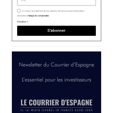
Je consens au traitement de mes données afin de recevoir les informations
demandées.
Politique de confidentialité
lire plus >
S'abonner