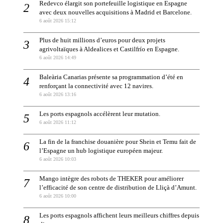
Redevco élargit son portefeuille logistique en Espagne
avec deux nouvelles acquisitions à Madrid et Barcelone.
6 août 2026 15:12
Plus de huit millions d’euros pour deux projets
agrivoltaïques à Aldealices et Castilfrío en Espagne.
6 août 2026 14:49
Baleària Canarias présente sa programmation d’été en
renforçant la connectivité avec 12 navires.
6 août 2026 13:16
Les ports espagnols accélèrent leur mutation.
6 août 2026 11:12
La fin de la franchise douanière pour Shein et Temu fait de
l’Espagne un hub logistique européen majeur.
6 août 2026 10:03
Mango intègre des robots de THEKER pour améliorer
l’efficacité de son centre de distribution de Lliçà d’Amunt.
6 août 2026 10:00
Les ports espagnols affichent leurs meilleurs chiffres depuis