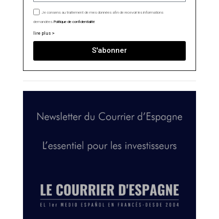
Je consens au traitement de mes données afin de recevoir les informations
demandées.
Politique de confidentialité
lire plus >
S'abonner