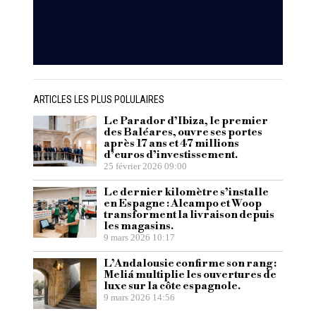
ARTICLES LES PLUS POLULAIRES
Le Parador d’Ibiza, le premier
des Baléares, ouvre ses portes
après 17 ans et 47 millions
d’euros d’investissement.
25 février 2026 09:00
Le dernier kilomètre s’installe
en Espagne : Alcampo et Woop
transforment la livraison depuis
les magasins.
9 mars 2026 10:17
L’Andalousie confirme son rang :
Meliá multiplie les ouvertures de
luxe sur la côte espagnole.
9 mars 2026 14:56