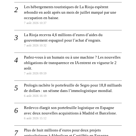
Les hébergements touristiques de La Rioja espèrent
rebondir en août après un mois de juillet marqué par une
occupation en baisse.
7 août 2026 10:37
La Rioja recevra 4,6 millions d’euros d’aides du
gouvernement espagnol pour l’achat d’engrais.
7 août 2026 10:32
Parlez-vous à un humain ou à une machine ? Les nouvelles
obligations de transparence en IA entrent en vigueur le 2
août.
7 août 2026 09:59
Prologis rachète le portefeuille de Segro pour 18,8 milliards
de dollars : un séisme dans l’immologistique mondial.
6 août 2026 16:19
Redevco élargit son portefeuille logistique en Espagne
avec deux nouvelles acquisitions à Madrid et Barcelone.
6 août 2026 15:12
Plus de huit millions d’euros pour deux projets
agrivoltaïques à Aldealices et Castilfrío en Espagne.