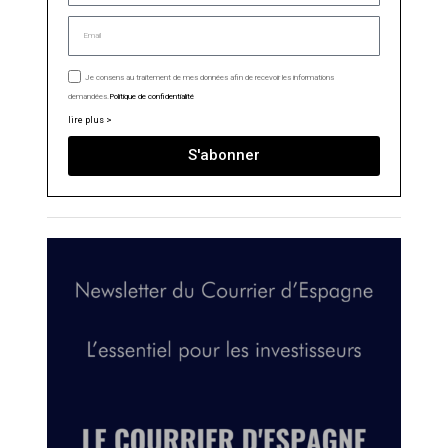
Je consens au traitement de mes données afin de recevoir les informations
demandées.
Politique de confidentialité
lire plus >
S'abonner