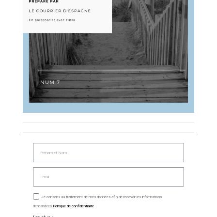
Je consens au traitement de mes données afin de recevoir les informations
demandées.
Politique de confidentialité