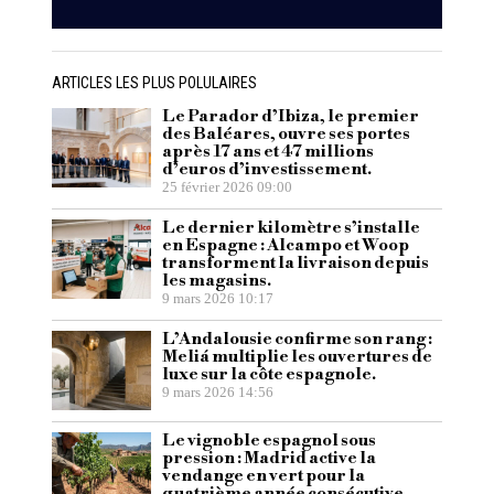
ARTICLES LES PLUS POLULAIRES
Le Parador d’Ibiza, le premier
des Baléares, ouvre ses portes
après 17 ans et 47 millions
d’euros d’investissement.
25 février 2026 09:00
Le dernier kilomètre s’installe
en Espagne : Alcampo et Woop
transforment la livraison depuis
les magasins.
9 mars 2026 10:17
L’Andalousie confirme son rang :
Meliá multiplie les ouvertures de
luxe sur la côte espagnole.
9 mars 2026 14:56
Le vignoble espagnol sous
pression : Madrid active la
vendange en vert pour la
quatrième année consécutive.