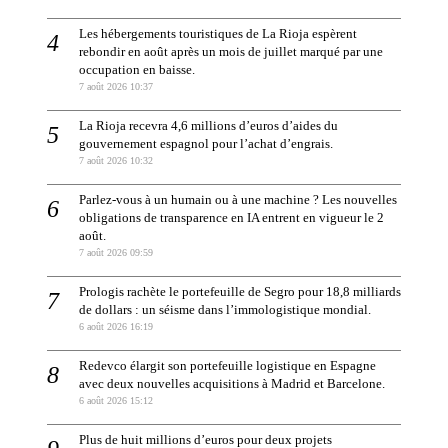
Les hébergements touristiques de La Rioja espèrent
rebondir en août après un mois de juillet marqué par une
occupation en baisse.
7 août 2026 10:37
La Rioja recevra 4,6 millions d’euros d’aides du
gouvernement espagnol pour l’achat d’engrais.
7 août 2026 10:32
Parlez-vous à un humain ou à une machine ? Les nouvelles
obligations de transparence en IA entrent en vigueur le 2
août.
7 août 2026 09:59
Prologis rachète le portefeuille de Segro pour 18,8 milliards
de dollars : un séisme dans l’immologistique mondial.
6 août 2026 16:19
Redevco élargit son portefeuille logistique en Espagne
avec deux nouvelles acquisitions à Madrid et Barcelone.
6 août 2026 15:12
Plus de huit millions d’euros pour deux projets