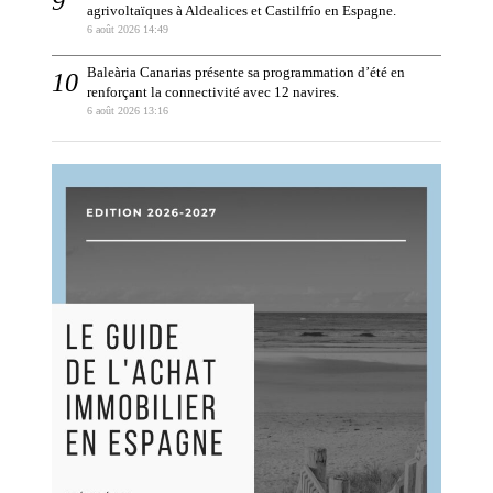
agrivoltaïques à Aldealices et Castilfrío en Espagne.
6 août 2026 14:49
Baleària Canarias présente sa programmation d’été en
renforçant la connectivité avec 12 navires.
6 août 2026 13:16