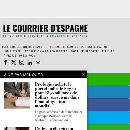
POLITIQUE DE CONFIDENTIALITÉ
POLITIQUE DE COOKIES
PUBLICITÉ & AUTRE
JOB & STAGE
INSCRIPTION À LA NEWSLETTER
SIGNALER UN CONTENU ILLICITE
À PROPOS
PRESS ROOM
À NE PAS MANQUER
Prologis rachète le
portefeuille de Segro
pour 18,8 milliards de
dollars : un séisme dans
l’immologistique
mondial.
Le géant américain de l’immobilier
logistique Prologis vient de
finaliser l’acquisition du
Redevco élargit son