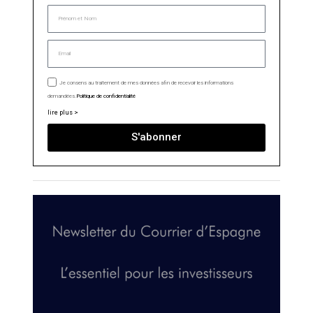
Je consens au traitement de mes données afin de recevoir les informations
demandées.
Politique de confidentialité
lire plus >
S'abonner