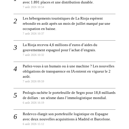
avec 1.891 places et une distribution durable.
7 août 2026 10:54
Les hébergements touristiques de La Rioja espèrent
rebondir en août après un mois de juillet marqué par une
occupation en baisse.
7 août 2026 10:37
La Rioja recevra 4,6 millions d’euros d’aides du
gouvernement espagnol pour l’achat d’engrais.
7 août 2026 10:32
Parlez-vous à un humain ou à une machine ? Les nouvelles
obligations de transparence en IA entrent en vigueur le 2
août.
7 août 2026 09:59
Prologis rachète le portefeuille de Segro pour 18,8 milliards
de dollars : un séisme dans l’immologistique mondial.
6 août 2026 16:19
Redevco élargit son portefeuille logistique en Espagne
avec deux nouvelles acquisitions à Madrid et Barcelone.
6 août 2026 15:12