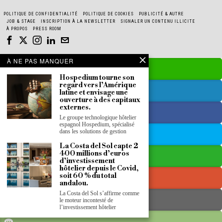
POLITIQUE DE CONFIDENTIALITÉ
POLITIQUE DE COOKIES
PUBLICITÉ & AUTRE
JOB & STAGE
INSCRIPTION À LA NEWSLETTER
SIGNALER UN CONTENU ILLICITE
À PROPOS
PRESS ROOM
À NE PAS MANQUER
Hospedium tourne son
regard vers l’Amérique
latine et envisage une
ouverture à des capitaux
externes.
Le groupe technologique hôtelier
espagnol Hospedium, spécialisé
dans les solutions de gestion
La Costa del Sol capte 2
400 millions d’euros
d’investissement
hôtelier depuis le Covid,
soit 60 % du total
andalou.
La Costa del Sol s’affirme comme
le moteur incontesté de
l’investissement hôtelier