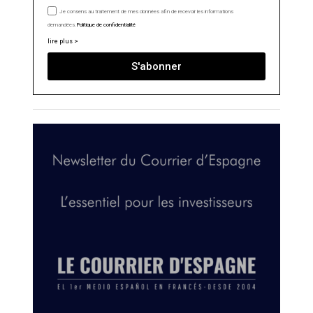
Je consens au traitement de mes données afin de recevoir les informations
demandées.
Politique de confidentialité
lire plus >
S'abonner