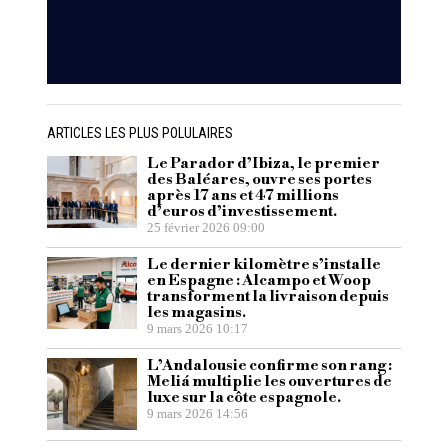
ARTICLES LES PLUS POLULAIRES
Le Parador d’Ibiza, le premier
des Baléares, ouvre ses portes
après 17 ans et 47 millions
d’euros d’investissement.
25 février 2026 09:00
Le dernier kilomètre s’installe
en Espagne : Alcampo et Woop
transforment la livraison depuis
les magasins.
9 mars 2026 10:17
L’Andalousie confirme son rang :
Meliá multiplie les ouvertures de
luxe sur la côte espagnole.
9 mars 2026 14:56