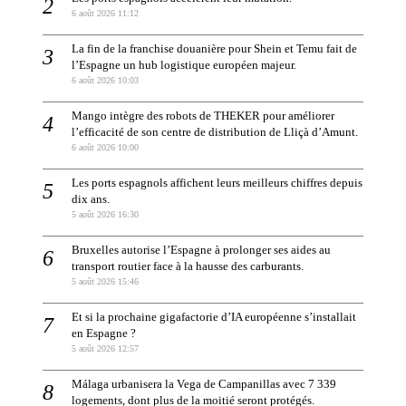
6 août 2026 11:12
La fin de la franchise douanière pour Shein et Temu fait de
l’Espagne un hub logistique européen majeur.
6 août 2026 10:03
Mango intègre des robots de THEKER pour améliorer
l’efficacité de son centre de distribution de Lliçà d’Amunt.
6 août 2026 10:00
Les ports espagnols affichent leurs meilleurs chiffres depuis
dix ans.
5 août 2026 16:30
Bruxelles autorise l’Espagne à prolonger ses aides au
transport routier face à la hausse des carburants.
5 août 2026 15:46
Et si la prochaine gigafactorie d’IA européenne s’installait
en Espagne ?
5 août 2026 12:57
Málaga urbanisera la Vega de Campanillas avec 7 339
logements, dont plus de la moitié seront protégés.