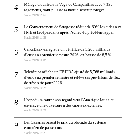
Málaga urbanisera la Vega de Campanillas avec 7 339
logements, dont plus de la moitié seront protégés.
5 août 2026 11:57
Le Gouvernement de Saragosse réduit de 60% les aides aux
PME et indépendants après l’échec du précédent appel.
5 août 2026 11:38
CaixaBank enregistre un bénéfice de 3,203 milliards
d’euros au premier semestre 2026, en hausse de 8,5 %.
5 août 2026 10:31
Telefónica affiche un EBITDA ajusté de 5,768 milliards
d’euros au premier semestre et relève ses prévisions de flux
de trésorerie pour 2026.
5 août 2026 10:25
Hospedium tourne son regard vers l’Amérique latine et
envisage une ouverture à des capitaux externes.
4 août 2026 16:20
Les Canaries paient le prix du blocage du système
européen de passeports.
4 août 2026 15:23