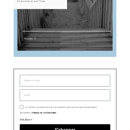
Je consens au traitement de mes données afin de recevoir les informations
demandées.
Politique de confidentialité
lire plus >
S'abonner