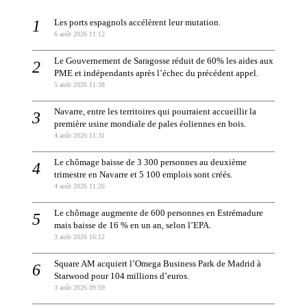
Les ports espagnols accélèrent leur mutation.
6 août 2026 11:12
Le Gouvernement de Saragosse réduit de 60% les aides aux
PME et indépendants après l’échec du précédent appel.
5 août 2026 11:38
Navarre, entre les territoires qui pourraient accueillir la
première usine mondiale de pales éoliennes en bois.
4 août 2026 11:31
Le chômage baisse de 3 300 personnes au deuxième
trimestre en Navarre et 5 100 emplois sont créés.
4 août 2026 11:26
Le chômage augmente de 600 personnes en Estrémadure
mais baisse de 16 % en un an, selon l’EPA.
3 août 2026 16:12
Square AM acquiert l’Omega Business Park de Madrid à
Starwood pour 104 millions d’euros.
3 août 2026 09:59