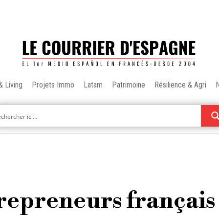
& Living
Projets Immo
Latam
Patrimoine
Résilience & Agri
trepreneurs français