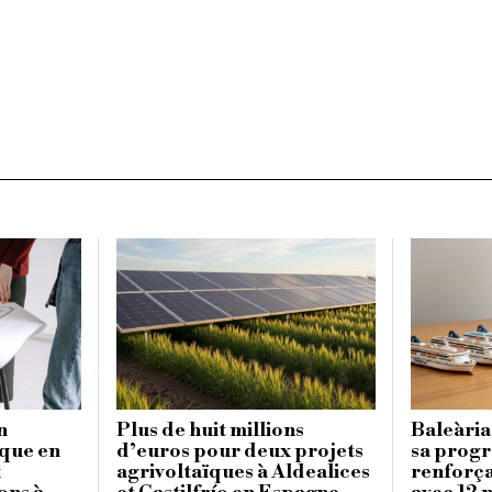
n
Plus de huit millions
Baleària
ique en
d’euros pour deux projets
sa progr
x
agrivoltaïques à Aldealices
renforça