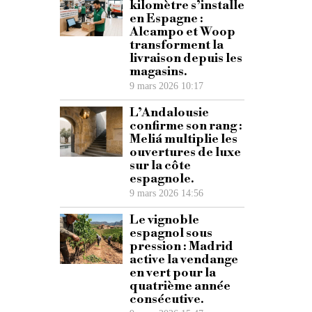
kilomètre s’installe
en Espagne :
Alcampo et Woop
transforment la
livraison depuis les
magasins.
9 mars 2026 10:17
L’Andalousie
confirme son rang :
Meliá multiplie les
ouvertures de luxe
sur la côte
espagnole.
9 mars 2026 14:56
Le vignoble
espagnol sous
pression : Madrid
active la vendange
en vert pour la
quatrième année
consécutive.