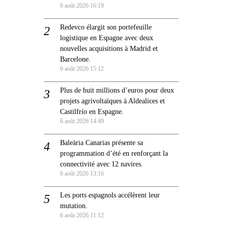
6 août 2026 16:19
Redevco élargit son portefeuille
logistique en Espagne avec deux
nouvelles acquisitions à Madrid et
Barcelone.
6 août 2026 15:12
Plus de huit millions d’euros pour deux
projets agrivoltaïques à Aldealices et
Castilfrío en Espagne.
6 août 2026 14:49
Baleària Canarias présente sa
programmation d’été en renforçant la
connectivité avec 12 navires.
6 août 2026 13:16
Les ports espagnols accélèrent leur
mutation.
6 août 2026 11:12