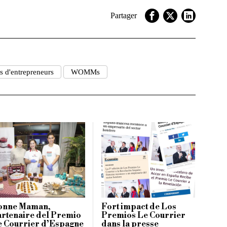
Partager
ts d'entrepreneurs
WOMMs
onne Maman,
Fort impact de Los
rtenaire del Premio
Premios Le Courrier
e Courrier d’Espagne
dans la presse