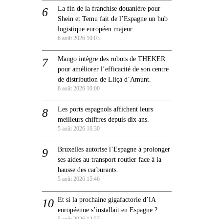
La fin de la franchise douanière pour
Shein et Temu fait de l’Espagne un hub
logistique européen majeur.
6 août 2026 10:03
Mango intègre des robots de THEKER
pour améliorer l’efficacité de son centre
de distribution de Lliçà d’Amunt.
6 août 2026 10:00
Les ports espagnols affichent leurs
meilleurs chiffres depuis dix ans.
5 août 2026 16:30
Bruxelles autorise l’Espagne à prolonger
ses aides au transport routier face à la
hausse des carburants.
5 août 2026 15:46
Et si la prochaine gigafactorie d’IA
européenne s’installait en Espagne ?