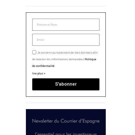
Je consens au traitement de mes données afin
de recevoir les informations demandées.
Politique
de confidentialité
lire plus >
S'abonner