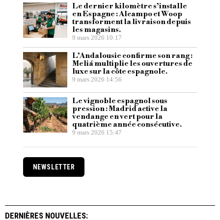
Le dernier kilomètre s’installe
en Espagne : Alcampo et Woop
transforment la livraison depuis
les magasins.
9 mars 2026 10:17
L’Andalousie confirme son rang :
Meliá multiplie les ouvertures de
luxe sur la côte espagnole.
9 mars 2026 14:56
Le vignoble espagnol sous
pression : Madrid active la
vendange en vert pour la
quatrième année consécutive.
9 mars 2026 15:47
NEWSLETTER
DERNIÈRES NOUVELLES: