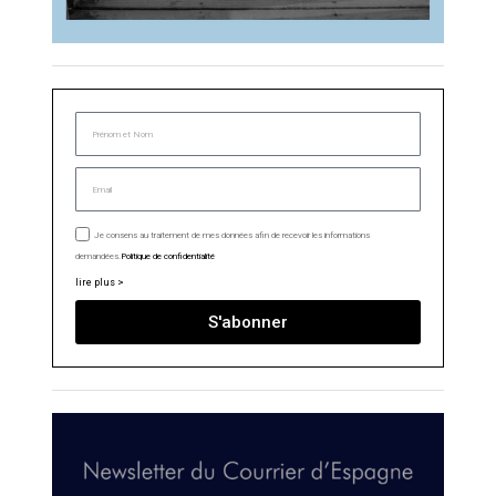
Je consens au traitement de mes données afin de recevoir les informations
demandées.
Politique de confidentialité
lire plus >
S'abonner