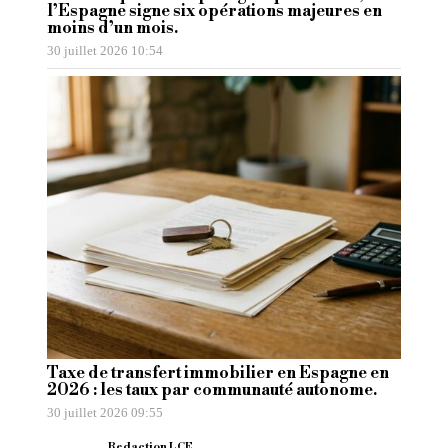
l’Espagne signe six opérations majeures en
moins d’un mois.
30 juillet 2026 10:54
Taxe de transfert immobilier en Espagne en
2026 : les taux par communauté autonome.
30 juillet 2026 09:55
Redaction LCE