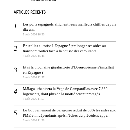
ARTICLES RÉCENTS
Les ports espagnols affichent leurs meilleurs chiffres depuis
dix ans.
5 août 2026 16:30
Bruxelles autorise l’Espagne à prolonger ses aides au
transport routier face à la hausse des carburants.
5 août 2026 15:46
Et si la prochaine gigafactorie d’IA européenne s’installait
en Espagne ?
5 août 2026 12:57
Málaga urbanisera la Vega de Campanillas avec 7 339
logements, dont plus de la moitié seront protégés.
5 août 2026 11:57
Le Gouvernement de Saragosse réduit de 60% les aides aux
PME et indépendants après l’échec du précédent appel.
5 août 2026 11:38