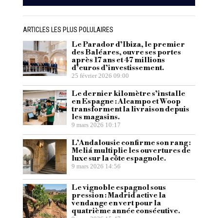
ARTICLES LES PLUS POLULAIRES
Le Parador d’Ibiza, le premier
des Baléares, ouvre ses portes
après 17 ans et 47 millions
d’euros d’investissement.
25 février 2026 09:00
Le dernier kilomètre s’installe
en Espagne : Alcampo et Woop
transforment la livraison depuis
les magasins.
9 mars 2026 10:17
L’Andalousie confirme son rang :
Meliá multiplie les ouvertures de
luxe sur la côte espagnole.
9 mars 2026 14:56
Le vignoble espagnol sous
pression : Madrid active la
vendange en vert pour la
quatrième année consécutive.