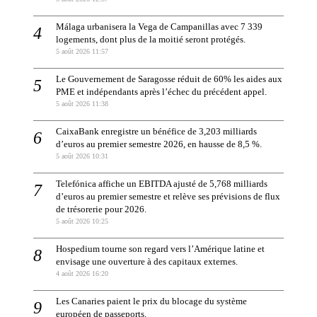
Málaga urbanisera la Vega de Campanillas avec 7 339
logements, dont plus de la moitié seront protégés.
5 août 2026 11:57
Le Gouvernement de Saragosse réduit de 60% les aides aux
PME et indépendants après l’échec du précédent appel.
5 août 2026 11:38
CaixaBank enregistre un bénéfice de 3,203 milliards
d’euros au premier semestre 2026, en hausse de 8,5 %.
5 août 2026 10:31
Telefónica affiche un EBITDA ajusté de 5,768 milliards
d’euros au premier semestre et relève ses prévisions de flux
de trésorerie pour 2026.
5 août 2026 10:25
Hospedium tourne son regard vers l’Amérique latine et
envisage une ouverture à des capitaux externes.
4 août 2026 16:20
Les Canaries paient le prix du blocage du système
européen de passeports.