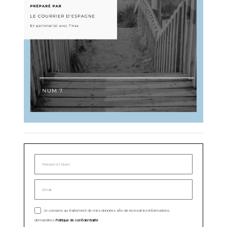
Je consens au traitement de mes données afin de recevoir les informations
demandées.
Politique de confidentialité