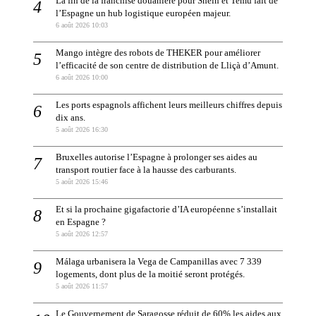
La fin de la franchise douanière pour Shein et Temu fait de
l’Espagne un hub logistique européen majeur.
6 août 2026 10:03
Mango intègre des robots de THEKER pour améliorer
l’efficacité de son centre de distribution de Lliçà d’Amunt.
6 août 2026 10:00
Les ports espagnols affichent leurs meilleurs chiffres depuis
dix ans.
5 août 2026 16:30
Bruxelles autorise l’Espagne à prolonger ses aides au
transport routier face à la hausse des carburants.
5 août 2026 15:46
Et si la prochaine gigafactorie d’IA européenne s’installait
en Espagne ?
5 août 2026 12:57
Málaga urbanisera la Vega de Campanillas avec 7 339
logements, dont plus de la moitié seront protégés.
5 août 2026 11:57
Le Gouvernement de Saragosse réduit de 60% les aides aux