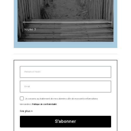
Je consens au traitement de mes données afin de recevoir les informations
demandées.
Politique de confidentialité
lire plus >
S'abonner