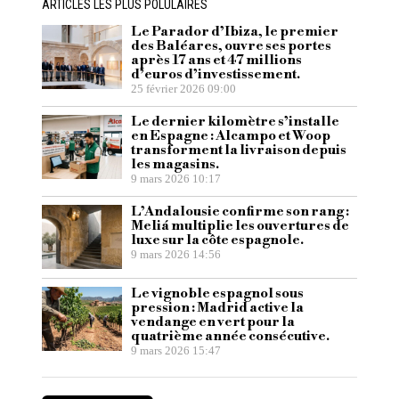
ARTICLES LES PLUS POLULAIRES
Le Parador d’Ibiza, le premier
des Baléares, ouvre ses portes
après 17 ans et 47 millions
d’euros d’investissement.
25 février 2026 09:00
Le dernier kilomètre s’installe
en Espagne : Alcampo et Woop
transforment la livraison depuis
les magasins.
9 mars 2026 10:17
L’Andalousie confirme son rang :
Meliá multiplie les ouvertures de
luxe sur la côte espagnole.
9 mars 2026 14:56
Le vignoble espagnol sous
pression : Madrid active la
vendange en vert pour la
quatrième année consécutive.
9 mars 2026 15:47