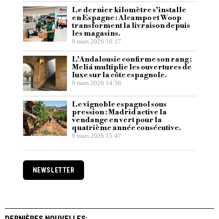
Le dernier kilomètre s’installe
en Espagne : Alcampo et Woop
transforment la livraison depuis
les magasins.
9 mars 2026 10:17
L’Andalousie confirme son rang :
Meliá multiplie les ouvertures de
luxe sur la côte espagnole.
9 mars 2026 14:56
Le vignoble espagnol sous
pression : Madrid active la
vendange en vert pour la
quatrième année consécutive.
9 mars 2026 15:47
NEWSLETTER
DERNIÈRES NOUVELLES: