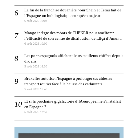
La fin de la franchise douanière pour Shein et Temu fait de
l’Espagne un hub logistique européen majeur.
6 août 2026 10:03
Mango intègre des robots de THEKER pour améliorer
l’efficacité de son centre de distribution de Lliçà d’Amunt.
6 août 2026 10:00
Les ports espagnols affichent leurs meilleurs chiffres depuis
dix ans.
5 août 2026 16:30
Bruxelles autorise l’Espagne à prolonger ses aides au
transport routier face à la hausse des carburants.
5 août 2026 15:46
Et si la prochaine gigafactorie d’IA européenne s’installait
en Espagne ?
5 août 2026 12:57