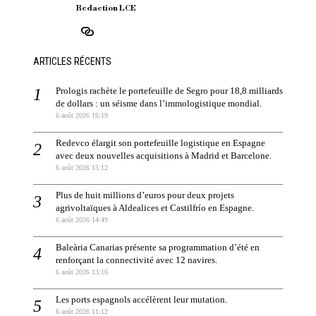
Redaction LCE
ARTICLES RÉCENTS
Prologis rachète le portefeuille de Segro pour 18,8 milliards
de dollars : un séisme dans l’immologistique mondial.
6 août 2026 16:19
Redevco élargit son portefeuille logistique en Espagne
avec deux nouvelles acquisitions à Madrid et Barcelone.
6 août 2026 15:12
Plus de huit millions d’euros pour deux projets
agrivoltaïques à Aldealices et Castilfrío en Espagne.
6 août 2026 14:49
Baleària Canarias présente sa programmation d’été en
renforçant la connectivité avec 12 navires.
6 août 2026 13:16
Les ports espagnols accélèrent leur mutation.
6 août 2026 11:12