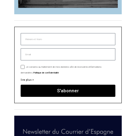
Je consens au traitement de mes données afin de recevoir les informations
demandées.
Politique de confidentialité
lire plus >
S'abonner