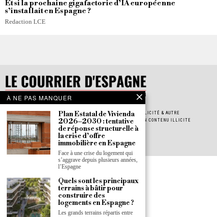
Et si la prochaine gigafactorie d’IA européenne
s’installait en Espagne ?
Redaction LCE
À NE PAS MANQUER
Plan Estatal de Vivienda
POLITIQUE DE CONFIDENTIALITÉ
POLITIQUE DE COOKIES
PUBLICITÉ & AUTRE
2026–2030 : tentative
JOB & STAGE
INSCRIPTION À LA NEWSLETTER
SIGNALER UN CONTENU ILLICITE
de réponse structurelle à
À PROPOS
PRESS ROOM
la crise d’offre
immobilière en Espagne
Face à une crise du logement qui
s’aggrave depuis plusieurs années,
l’Espagne
Quels sont les principaux
terrains à bâtir pour
construire des
logements en Espagne ?
Les grands terrains répartis entre