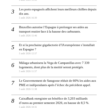
Les ports espagnols affichent leurs meilleurs chiffres depuis
dix ans.
5 août 2026 16:30
Bruxelles autorise l’Espagne à prolonger ses aides au
transport routier face à la hausse des carburants.
5 août 2026 15:46
Et si la prochaine gigafactorie d’IA européenne s’installait
en Espagne ?
5 août 2026 12:57
Málaga urbanisera la Vega de Campanillas avec 7 339
logements, dont plus de la moitié seront protégés.
5 août 2026 11:57
Le Gouvernement de Saragosse réduit de 60% les aides aux
PME et indépendants après l’échec du précédent appel.
5 août 2026 11:38
CaixaBank enregistre un bénéfice de 3,203 milliards
d’euros au premier semestre 2026, en hausse de 8,5 %.
5 août 2026 10:31