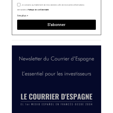
Je consens au traitement de mes données afin de recevoir les informations
demandées.
Politique de confidentialité
lire plus >
S'abonner