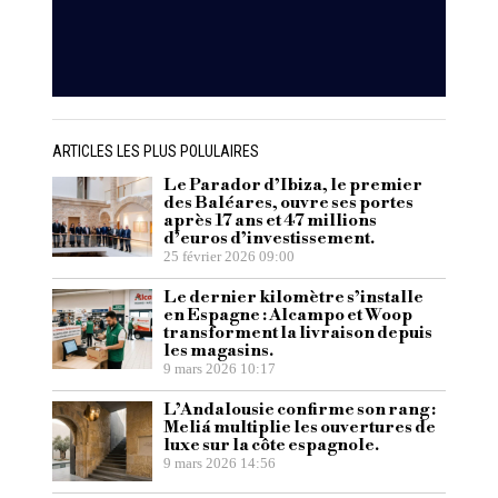
ARTICLES LES PLUS POLULAIRES
Le Parador d’Ibiza, le premier
des Baléares, ouvre ses portes
après 17 ans et 47 millions
d’euros d’investissement.
25 février 2026 09:00
Le dernier kilomètre s’installe
en Espagne : Alcampo et Woop
transforment la livraison depuis
les magasins.
9 mars 2026 10:17
L’Andalousie confirme son rang :
Meliá multiplie les ouvertures de
luxe sur la côte espagnole.
9 mars 2026 14:56