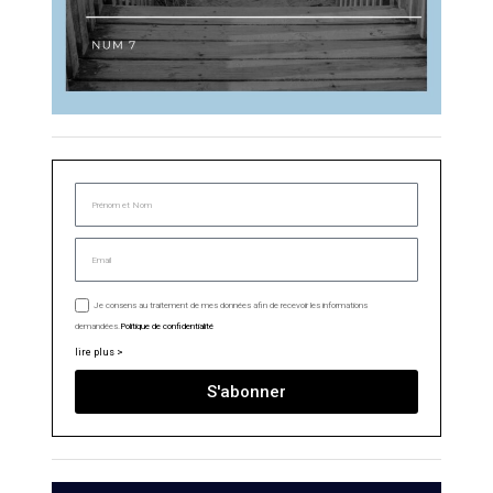
Je consens au traitement de mes données afin de recevoir les informations
demandées.
Politique de confidentialité
lire plus >
S'abonner