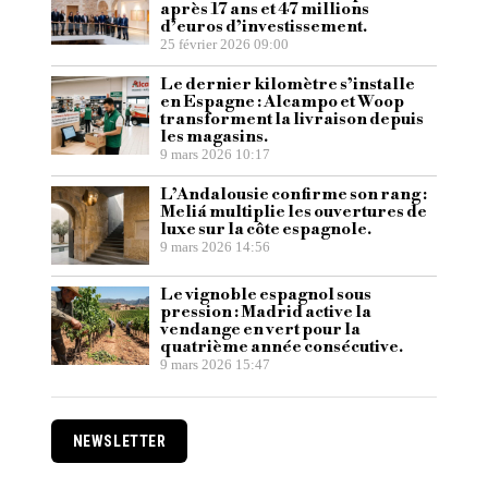
après 17 ans et 47 millions
d’euros d’investissement.
25 février 2026 09:00
Le dernier kilomètre s’installe
en Espagne : Alcampo et Woop
transforment la livraison depuis
les magasins.
9 mars 2026 10:17
L’Andalousie confirme son rang :
Meliá multiplie les ouvertures de
luxe sur la côte espagnole.
9 mars 2026 14:56
Le vignoble espagnol sous
pression : Madrid active la
vendange en vert pour la
quatrième année consécutive.
9 mars 2026 15:47
NEWSLETTER