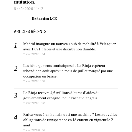
mutation.
6 août 2026 11:12
Redaction LCE
ARTICLES RÉCENTS
Madrid inaugure un nouveau hub de mobilité à Velázquez
avec 1.891 places et une distribution durable.
7 août 2026 10:54
Les hébergements touristiques de La Rioja espèrent
rebondir en août après un mois de juillet marqué par une
occupation en baisse.
7 août 2026 10:37
La Rioja recevra 4,6 millions d’euros d’aides du
gouvernement espagnol pour l’achat d’engrais.
7 août 2026 10:32
Parlez-vous à un humain ou à une machine ? Les nouvelles
obligations de transparence en IA entrent en vigueur le 2
août.
7 août 2026 09:59