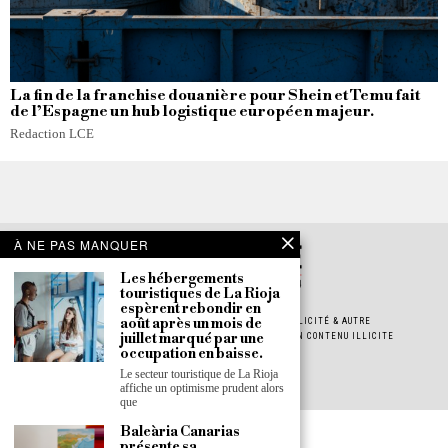
La fin de la franchise douanière pour Shein et Temu fait
de l’Espagne un hub logistique européen majeur.
Redaction LCE
À NE PAS MANQUER
Les hébergements
touristiques de La Rioja
espèrent rebondir en
août après un mois de
POLITIQUE DE CONFIDENTIALITÉ
POLITIQUE DE COOKIES
PUBLICITÉ & AUTRE
juillet marqué par une
JOB & STAGE
INSCRIPTION À LA NEWSLETTER
SIGNALER UN CONTENU ILLICITE
occupation en baisse.
À PROPOS
PRESS ROOM
Le secteur touristique de La Rioja
affiche un optimisme prudent alors
que
Baleària Canarias
présente sa