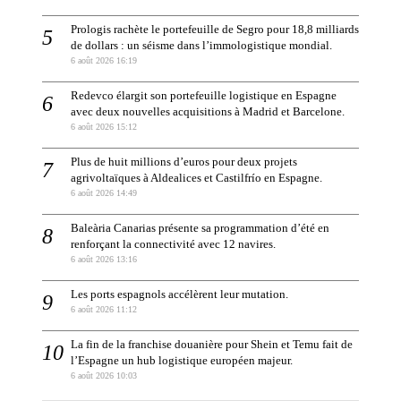
Prologis rachète le portefeuille de Segro pour 18,8 milliards
de dollars : un séisme dans l’immologistique mondial.
6 août 2026 16:19
Redevco élargit son portefeuille logistique en Espagne
avec deux nouvelles acquisitions à Madrid et Barcelone.
6 août 2026 15:12
Plus de huit millions d’euros pour deux projets
agrivoltaïques à Aldealices et Castilfrío en Espagne.
6 août 2026 14:49
Baleària Canarias présente sa programmation d’été en
renforçant la connectivité avec 12 navires.
6 août 2026 13:16
Les ports espagnols accélèrent leur mutation.
6 août 2026 11:12
La fin de la franchise douanière pour Shein et Temu fait de
l’Espagne un hub logistique européen majeur.
6 août 2026 10:03