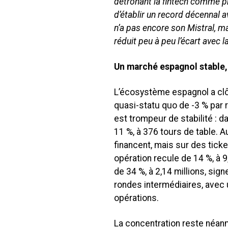
détrônant la fintech comme pr
d’établir un record décennal 
n’a pas encore son Mistral, m
réduit peu à peu l’écart avec l
Un marché espagnol stable,
L’écosystème espagnol a clôt
quasi-statu quo de -3 % par r
est trompeur de stabilité : d
11 %, à 376 tours de table. A
financent, mais sur des tic
opération recule de 14 %, à 9
de 34 %, à 2,14 millions, sig
rondes intermédiaires, avec
opérations.
La concentration reste néan