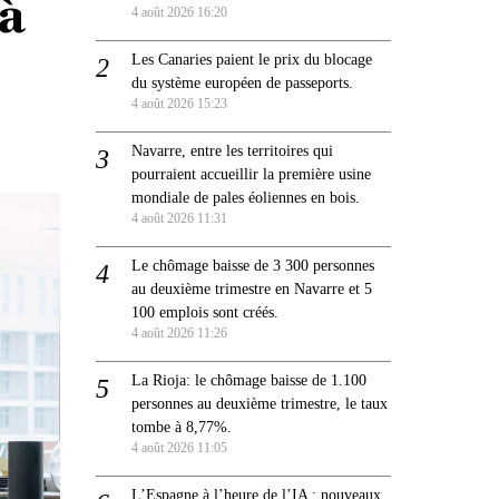
 à
4 août 2026 16:20
Les Canaries paient le prix du blocage
du système européen de passeports.
4 août 2026 15:23
Navarre, entre les territoires qui
pourraient accueillir la première usine
mondiale de pales éoliennes en bois.
4 août 2026 11:31
Le chômage baisse de 3 300 personnes
au deuxième trimestre en Navarre et 5
100 emplois sont créés.
4 août 2026 11:26
La Rioja: le chômage baisse de 1.100
personnes au deuxième trimestre, le taux
tombe à 8,77%.
4 août 2026 11:05
L’Espagne à l’heure de l’IA : nouveaux