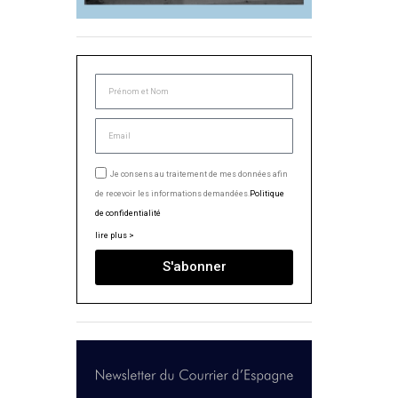
Je consens au traitement de mes données afin
de recevoir les informations demandées.
Politique
de confidentialité
lire plus >
S'abonner