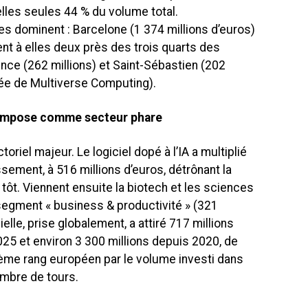
elles seules 44 % du volume total.
s dominent : Barcelone (1 374 millions d’euros)
ent à elles deux près des trois quarts des
ce (262 millions) et Saint-Sébastien (202
evée de Multiverse Computing).
 s’impose comme secteur phare
riel majeur. Le logiciel dopé à l’IA a multiplié
sement, à 516 millions d’euros, détrônant la
s tôt. Viennent ensuite la biotech et les sciences
e segment « business & productivité » (321
icielle, prise globalement, a attiré 717 millions
025 et environ 3 300 millions depuis 2020, de
ième rang européen par le volume investi dans
nombre de tours.