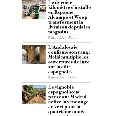
Le dernier
kilomètre s’installe
en Espagne :
Alcampo et Woop
transforment la
livraison depuis les
magasins.
9 mars 2026 10:17
L’Andalousie
confirme son rang :
Meliá multiplie les
ouvertures de luxe
sur la côte
espagnole.
9 mars 2026 14:56
Le vignoble
espagnol sous
pression : Madrid
active la vendange
en vert pour la
quatrième année