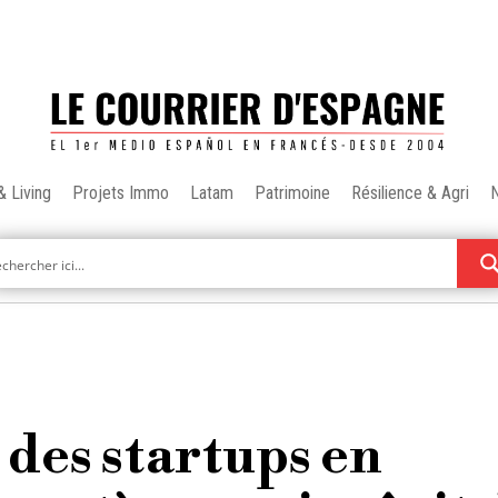
& Living
Projets Immo
Latam
Patrimoine
Résilience & Agri
 des startups en