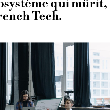
osystème qui mûrit,
rench Tech.