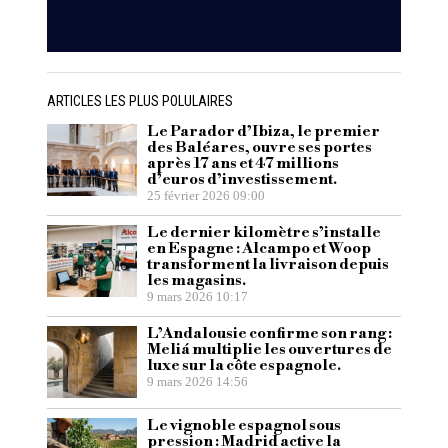
ARTICLES LES PLUS POLULAIRES
Le Parador d’Ibiza, le premier
des Baléares, ouvre ses portes
après 17 ans et 47 millions
d’euros d’investissement.
25 février 2026 09:00
Le dernier kilomètre s’installe
en Espagne : Alcampo et Woop
transforment la livraison depuis
les magasins.
9 mars 2026 10:17
L’Andalousie confirme son rang :
Meliá multiplie les ouvertures de
luxe sur la côte espagnole.
9 mars 2026 14:56
Le vignoble espagnol sous
pression : Madrid active la