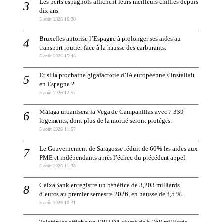
Les ports espagnols affichent leurs meilleurs chiffres depuis
dix ans.
5 août 2026 16:30
Bruxelles autorise l’Espagne à prolonger ses aides au
transport routier face à la hausse des carburants.
5 août 2026 15:46
Et si la prochaine gigafactorie d’IA européenne s’installait
en Espagne ?
5 août 2026 12:57
Málaga urbanisera la Vega de Campanillas avec 7 339
logements, dont plus de la moitié seront protégés.
5 août 2026 11:57
Le Gouvernement de Saragosse réduit de 60% les aides aux
PME et indépendants après l’échec du précédent appel.
5 août 2026 11:38
CaixaBank enregistre un bénéfice de 3,203 milliards
d’euros au premier semestre 2026, en hausse de 8,5 %.
5 août 2026 10:31