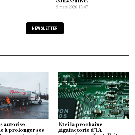
consécutive.
9 mars 2026 15:47
NEWSLETTER
s autorise
Et si la prochaine
e à prolonger ses
gigafactorie d’IA