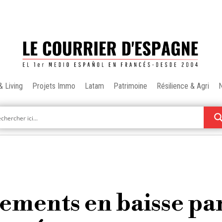
& Living
Projets Immo
Latam
Patrimoine
Résilience & Agri
gements en baisse pa