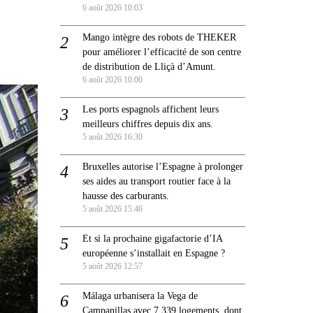
6 août 2026 10:03
Mango intègre des robots de THEKER
pour améliorer l’efficacité de son centre
de distribution de Lliçà d’Amunt.
6 août 2026 10:00
Les ports espagnols affichent leurs
meilleurs chiffres depuis dix ans.
5 août 2026 16:30
Bruxelles autorise l’Espagne à prolonger
ses aides au transport routier face à la
hausse des carburants.
5 août 2026 15:46
Et si la prochaine gigafactorie d’IA
européenne s’installait en Espagne ?
5 août 2026 12:57
Málaga urbanisera la Vega de
Campanillas avec 7 339 logements, dont