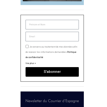
Je consens au traitement de mes données afin
de recevoir les informations demandées.
Politique
de confidentialité
lire plus >
S'abonner