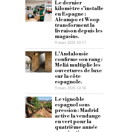
Le dernier
kilomètre s’installe
en Espagne :
Alcampo et Woop
transforment la
livraison depuis les
magasins.
9 mars 2026 10:17
L’Andalousie
confirme son rang :
Meliá multiplie les
ouvertures de luxe
sur la côte
espagnole.
9 mars 2026 14:56
Le vignoble
espagnol sous
pression : Madrid
active la vendange
en vert pour la
quatrième année