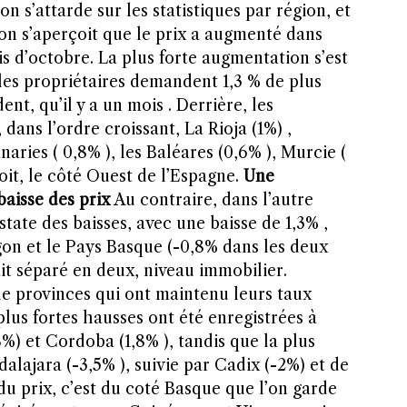
l’on s’attarde sur les statistiques par région, et
on s’aperçoit que le prix a augmenté dans
s d’octobre. La plus forte augmentation s’est
les propriétaires demandent 1,3 % de plus
ent, qu’il y a un mois . Derrière, les
ans l’ordre croissant, La Rioja (1%) ,
anaries ( 0,8% ), les Baléares (0,6% ), Murcie (
Soit, le côté Ouest de l’Espagne.
Une
baisse des prix
Au contraire, dans l’autre
state des baisses, avec une baisse de 1,3% ,
agon et le Pays Basque (-0,8% dans les deux
ait séparé en deux, niveau immobilier.
e provinces qui ont maintenu leurs taux
 plus fortes hausses ont été enregistrées à
8%) et Cordoba (1,8% ), tandis que la plus
dalajara (-3,5% ), suivie par Cadix (-2%) et de
 du prix, c’est du coté Basque que l’on garde