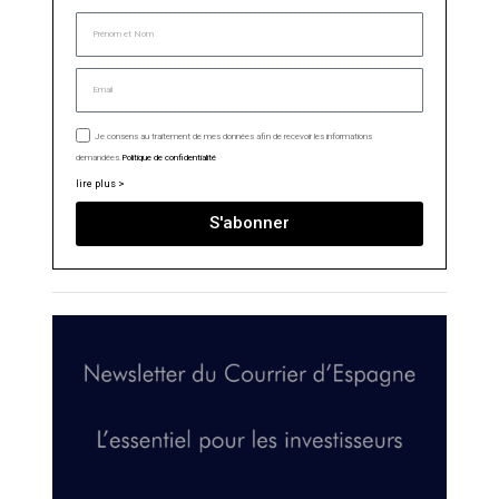
Je consens au traitement de mes données afin de recevoir les informations
demandées.
Politique de confidentialité
lire plus >
S'abonner