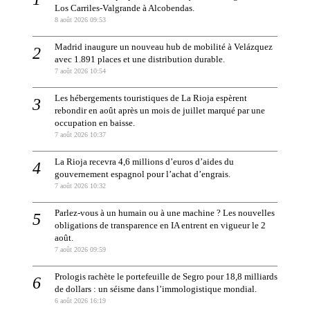
Los Carriles-Valgrande à Alcobendas.
8 août 2026 09:53
Madrid inaugure un nouveau hub de mobilité à Velázquez
avec 1.891 places et une distribution durable.
7 août 2026 10:54
Les hébergements touristiques de La Rioja espèrent
rebondir en août après un mois de juillet marqué par une
occupation en baisse.
7 août 2026 10:37
La Rioja recevra 4,6 millions d’euros d’aides du
gouvernement espagnol pour l’achat d’engrais.
7 août 2026 10:32
Parlez-vous à un humain ou à une machine ? Les nouvelles
obligations de transparence en IA entrent en vigueur le 2
août.
7 août 2026 09:59
Prologis rachète le portefeuille de Segro pour 18,8 milliards
de dollars : un séisme dans l’immologistique mondial.
6 août 2026 16:19