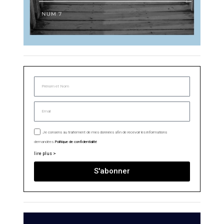
Je consens au traitement de mes données afin de recevoir les informations
demandées.
Politique de confidentialité
lire plus >
S'abonner