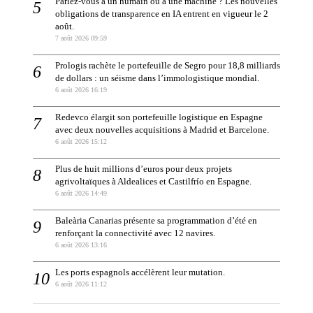
Parlez-vous à un humain ou à une machine ? Les nouvelles
obligations de transparence en IA entrent en vigueur le 2
août.
7 août 2026 09:59
Prologis rachète le portefeuille de Segro pour 18,8 milliards
de dollars : un séisme dans l’immologistique mondial.
6 août 2026 16:19
Redevco élargit son portefeuille logistique en Espagne
avec deux nouvelles acquisitions à Madrid et Barcelone.
6 août 2026 15:12
Plus de huit millions d’euros pour deux projets
agrivoltaïques à Aldealices et Castilfrío en Espagne.
6 août 2026 14:49
Baleària Canarias présente sa programmation d’été en
renforçant la connectivité avec 12 navires.
6 août 2026 13:16
Les ports espagnols accélèrent leur mutation.
6 août 2026 11:12