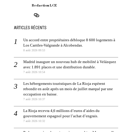
Redaction LCE
ARTICLES RÉCENTS
Un accord entre propriétaires débloque 8 600 logements à
Los Carriles-Valgrande à Alcobendas.
8 août 2026 09:53
Madrid inaugure un nouveau hub de mobilité à Velázquez
avec 1.891 places et une distribution durable.
7 août 2026 10:54
Les hébergements touristiques de La Rioja espèrent
rebondir en août après un mois de juillet marqué par une
occupation en baisse.
7 août 2026 10:37
La Rioja recevra 4,6 millions d’euros d’aides du
gouvernement espagnol pour l’achat d’engrais.
7 août 2026 10:32