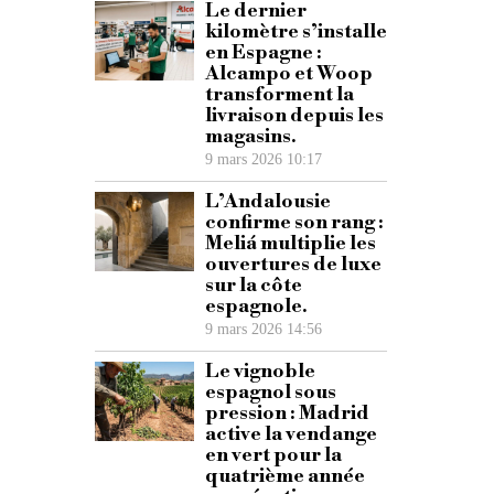
Le dernier
kilomètre s’installe
en Espagne :
Alcampo et Woop
transforment la
livraison depuis les
magasins.
9 mars 2026 10:17
L’Andalousie
confirme son rang :
Meliá multiplie les
ouvertures de luxe
sur la côte
espagnole.
9 mars 2026 14:56
Le vignoble
espagnol sous
pression : Madrid
active la vendange
en vert pour la
quatrième année