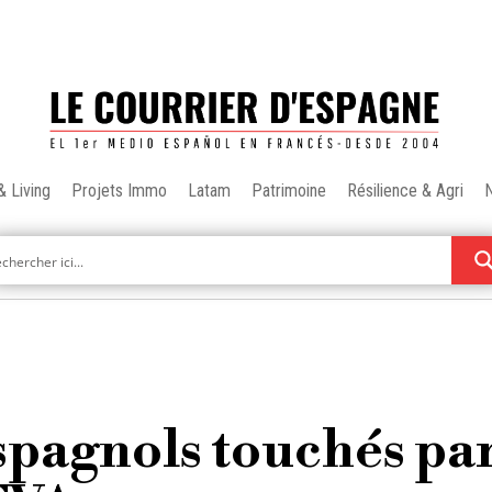
& Living
Projets Immo
Latam
Patrimoine
Résilience & Agri
spagnols touchés pa