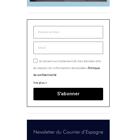
Je consens au traitement de mes données afin
de recevoir les informations demandées.
Politique
de confidentialité
lire plus >
S'abonner